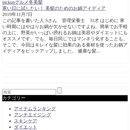
pickup
グルメ
冬
美髪
寒い日に試したい！ 美髪のためのお鍋アイディア
2019年11月7日
この記事を書いた人 Sさん 管理栄養士 31才 はじめに 寒
い時期にはやはりお鍋が欠かせないですよね。簡単でお手軽
の上に、野菜がいっぱい摂れるお鍋は美容やダイエットにも
オススメです。でも、毎日同じではマンネリ化することも。
そこで、今回はキレイな髪に効果のある食材を使ったお鍋ア
イディアをピックアップしました。 健康な髪...
カテゴリー
アイテムランキング
アンチエイジング
スキンケア
ダイエット