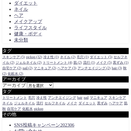
ダイエット
ネイル
ヘア
メイクアップ
ライフスタイル
健康・ボディ
未分類
タグ
スキンケア
(5)
pickup
(32)
冷え性
(1)
ネイル
(2)
毛穴
(1)
ダイエット
(5)
セルフネ
イル
(2)
ジェルネイル
(2)
トリートメント
(4)
肌
(2)
流行
(1)
メイク
(5)
黒ずみ
(1)
自宅ケア
(2)
nail
(2)
マニキュア
(2)
ヘアケア
(3)
アンチエイジング
(2)
hair
(3)
秋
(2)
化粧水
(2)
アーカイブ
アーカイブ
タグ
トリートメント
毛穴
冷え性
アンチエイジング
hair
nail
マニキュア
スキンケア
ネイル
ジェルネイル
流行
セルフネイル
メイク
ダイエット
黒ずみ
ヘアケア
肌
秋
自宅ケア
化粧水
pickup
その他
SNS投稿キャンペーン202306