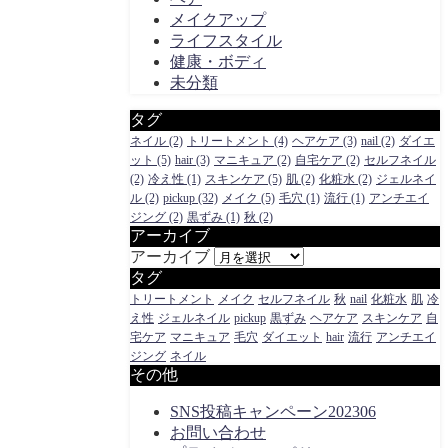
メイクアップ
ライフスタイル
健康・ボディ
未分類
タグ
ネイル
(2)
トリートメント
(4)
ヘアケア
(3)
nail
(2)
ダイエ
ット
(5)
hair
(3)
マニキュア
(2)
自宅ケア
(2)
セルフネイル
(2)
冷え性
(1)
スキンケア
(5)
肌
(2)
化粧水
(2)
ジェルネイ
ル
(2)
pickup
(32)
メイク
(5)
毛穴
(1)
流行
(1)
アンチエイ
ジング
(2)
黒ずみ
(1)
秋
(2)
アーカイブ
アーカイブ
タグ
トリートメント
メイク
セルフネイル
秋
nail
化粧水
肌
冷
え性
ジェルネイル
pickup
黒ずみ
ヘアケア
スキンケア
自
宅ケア
マニキュア
毛穴
ダイエット
hair
流行
アンチエイ
ジング
ネイル
その他
SNS投稿キャンペーン202306
お問い合わせ