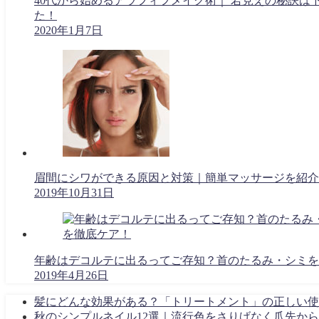
40代から始めるアラフィフメイク術｜ 若見えの秘訣は
た！
2020年1月7日
眉間にシワができる原因と対策｜簡単マッサージを紹介
2019年10月31日
年齢はデコルテに出るってご存知？首のたるみ・シミを
2019年4月26日
髪にどんな効果がある？「トリートメント」の正しい使
秋のシンプルネイル12選｜流行色をさりげなく爪先か