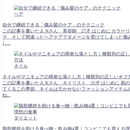
ヘア
自分で継続できる「傷み髪のケア」のテクニック
この記事を書いた人 Nさん 美容師 27才 はじめに カラー
マ、そして間違ったヘアケアでダメージを受けてしまった傷
し...
ネイル
ネイルやマニキュアの簡単な落とし方｜種類別の正しいオフ
この記事を書いた人 Kさん ネイリスト 31才 はじめに 肌
てくるこの季節、ネイルは欠かせないファッションアイテム
ね...
ダイエット
脂肪燃焼を助ける食べ物・飲み物4選｜コンビニでも買える