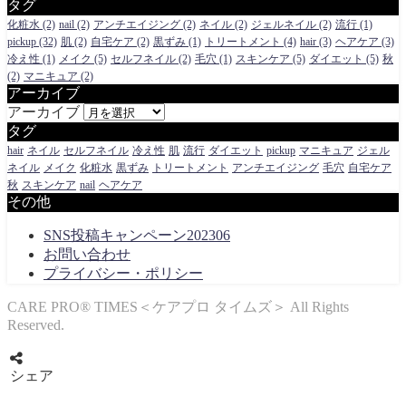
タグ
化粧水
(2)
nail
(2)
アンチエイジング
(2)
ネイル
(2)
ジェルネイル
(2)
流行
(1)
pickup
(32)
肌
(2)
自宅ケア
(2)
黒ずみ
(1)
トリートメント
(4)
hair
(3)
ヘアケア
(3)
冷え性
(1)
メイク
(5)
セルフネイル
(2)
毛穴
(1)
スキンケア
(5)
ダイエット
(5)
秋
(2)
マニキュア
(2)
アーカイブ
アーカイブ
タグ
hair
ネイル
セルフネイル
冷え性
肌
流行
ダイエット
pickup
マニキュア
ジェル
ネイル
メイク
化粧水
黒ずみ
トリートメント
アンチエイジング
毛穴
自宅ケア
秋
スキンケア
nail
ヘアケア
その他
SNS投稿キャンペーン202306
お問い合わせ
プライバシー・ポリシー
CARE PRO®︎ TIMES＜ケアプロ タイムズ＞ All Rights
Reserved.
シェア